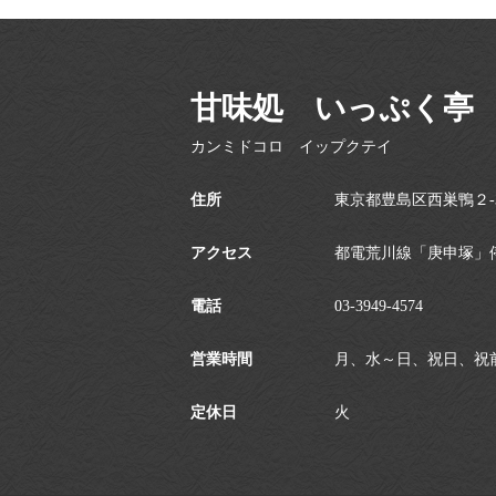
甘味処 いっぷく亭
カンミドコロ イップクテイ
住所
東京都豊島区西巣鴨２-32
アクセス
都電荒川線「庚申塚」
電話
03-3949-4574
営業時間
月、水～日、祝日、祝前日: 10
定休日
火