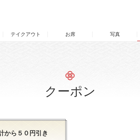
テイクアウト
お席
写真
クーポン
計から５０円引き