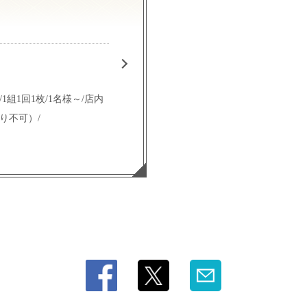
組1回1枚/1名様～/店内
り不可）/